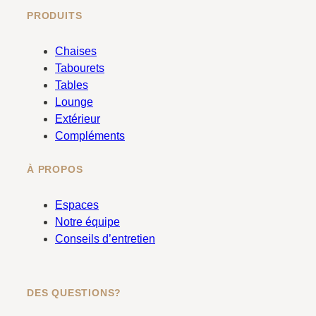
c
s
PRODUITS
e
t
b
a
Chaises
o
g
Tabourets
o
r
Tables
k
a
Lounge
m
Extérieur
Compléments
À PROPOS
Espaces
Notre équipe
Conseils d’entretien
DES QUESTIONS?