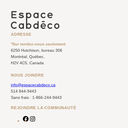
ADRESSE
*Sur rendez-vous seulement
6250 Hutchison, bureau 306
Montréal, Québec,
H2V 4C5, Canada
NOUS JOINDRE
info@espacecabdeco.ca
514 844-9443
Sans frais : 1-866-244-9443
REJOINDRE LA COMMUNAUTÉ
F
I
a
n