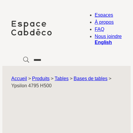
Aller
au
Espaces
contenu
À propos
FAQ
Nous joindre
English
Accueil
>
Produits
>
Tables
>
Bases de tables
>
Ypsilon 4795 H500