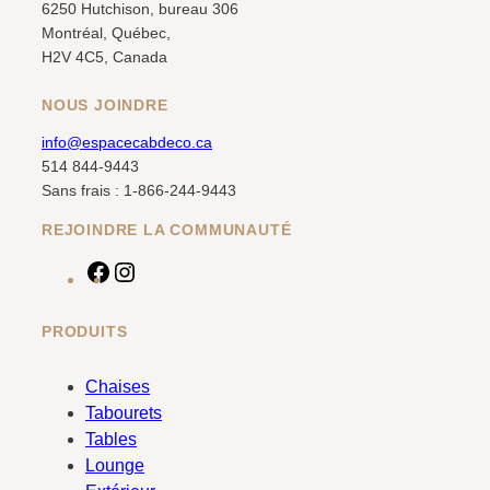
6250 Hutchison, bureau 306
Montréal, Québec,
H2V 4C5, Canada
NOUS JOINDRE
info@espacecabdeco.ca
514 844-9443
Sans frais : 1-866-244-9443
REJOINDRE LA COMMUNAUTÉ
F
I
a
n
c
s
PRODUITS
e
t
b
a
Chaises
o
g
Tabourets
o
r
Tables
k
a
Lounge
m