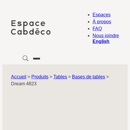
Aller
au
Espaces
contenu
À propos
FAQ
Nous joindre
English
Accueil
>
Produits
>
Tables
>
Bases de tables
>
Dream 4823