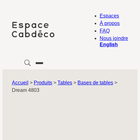
Aller
au
Espaces
contenu
À propos
FAQ
Nous joindre
English
Accueil
>
Produits
>
Tables
>
Bases de tables
>
Dream 4803