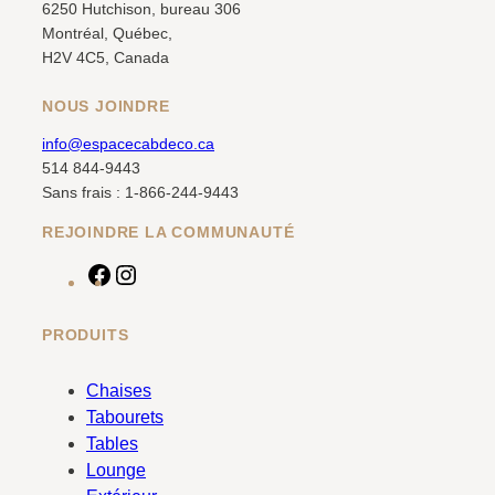
6250 Hutchison, bureau 306
Montréal, Québec,
H2V 4C5, Canada
NOUS JOINDRE
info@espacecabdeco.ca
514 844-9443
Sans frais : 1-866-244-9443
REJOINDRE LA COMMUNAUTÉ
F
I
a
n
c
s
PRODUITS
e
t
b
a
Chaises
o
g
Tabourets
o
r
Tables
k
a
Lounge
m