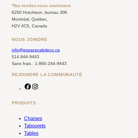
*Sur rendez-vous seulement
6250 Hutchison, bureau 306
Montréal, Québec,
H2V 4C5, Canada
NOUS JOINDRE
info@espacecabdeco.ca
514 844-9443
Sans frais : 1-866-244-9443
REJOINDRE LA COMMUNAUTÉ
F
I
a
n
c
s
PRODUITS
e
t
b
a
Chaises
o
g
Tabourets
o
r
Tables
k
a