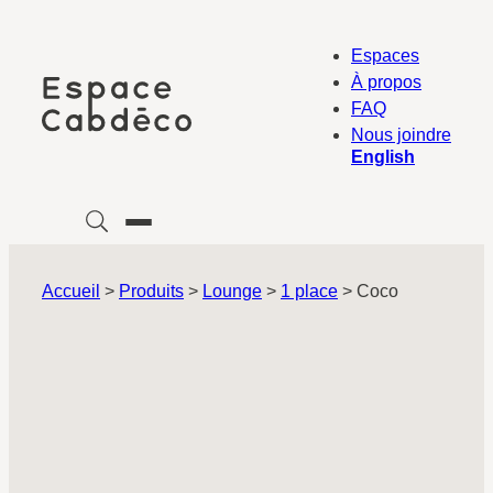
Aller
au
Espaces
contenu
À propos
FAQ
Nous joindre
English
Accueil
>
Produits
>
Lounge
>
1 place
>
Coco