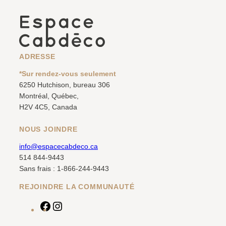
ADRESSE
*Sur rendez-vous seulement
6250 Hutchison, bureau 306
Montréal, Québec,
H2V 4C5, Canada
NOUS JOINDRE
info@espacecabdeco.ca
514 844-9443
Sans frais : 1-866-244-9443
REJOINDRE LA COMMUNAUTÉ
F
I
a
n