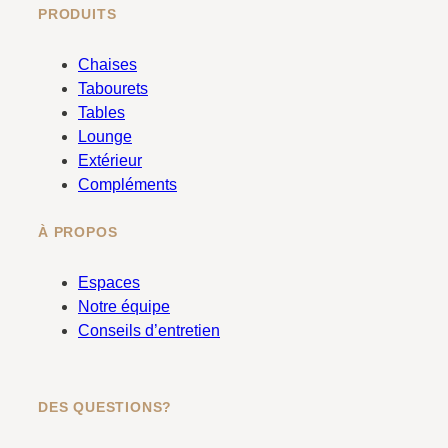
c
s
PRODUITS
e
t
b
a
Chaises
o
g
Tabourets
o
r
Tables
k
a
Lounge
m
Extérieur
Compléments
À PROPOS
Espaces
Notre équipe
Conseils d’entretien
DES QUESTIONS?