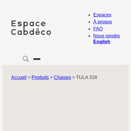
Aller
au
Espaces
contenu
À propos
FAQ
Nous joindre
English
Accueil
>
Produits
>
Chaises
>
TULA 318