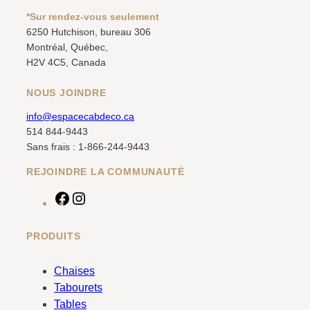
*Sur rendez-vous seulement
6250 Hutchison, bureau 306
Montréal, Québec,
H2V 4C5, Canada
NOUS JOINDRE
info@espacecabdeco.ca
514 844-9443
Sans frais : 1-866-244-9443
REJOINDRE LA COMMUNAUTÉ
F
I
a
n
c
s
PRODUITS
e
t
b
a
Chaises
o
g
Tabourets
o
r
Tables