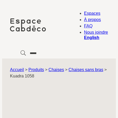
Aller
au
Espaces
contenu
À propos
FAQ
Nous joindre
English
Accueil
>
Produits
>
Chaises
>
Chaises sans bras
>
Kuadra 1058