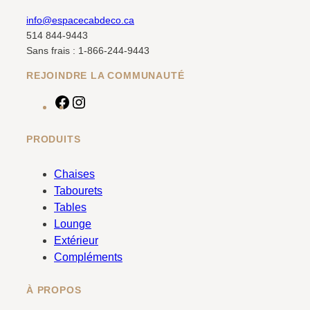
info@espacecabdeco.ca
514 844-9443
Sans frais : 1-866-244-9443
REJOINDRE LA COMMUNAUTÉ
F
I
a
n
c
s
PRODUITS
e
t
b
a
Chaises
o
g
Tabourets
o
r
Tables
k
a
Lounge
m
Extérieur
Compléments
À PROPOS