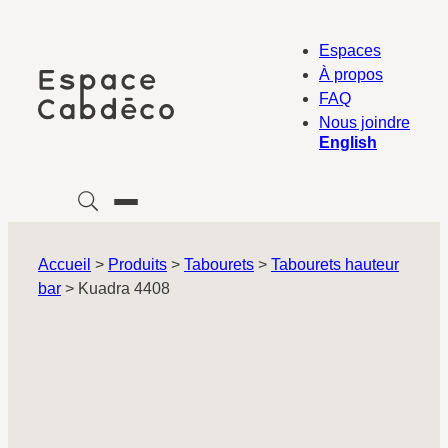
Aller
au
Espaces
contenu
À propos
FAQ
Nous joindre
English
Accueil
>
Produits
>
Tabourets
>
Tabourets hauteur
bar
>
Kuadra 4408