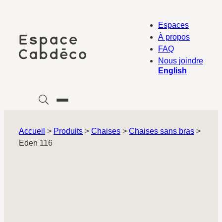
Aller
au
Espaces
contenu
À propos
FAQ
Nous joindre
English
Accueil
>
Produits
>
Chaises
>
Chaises sans bras
>
Eden 116