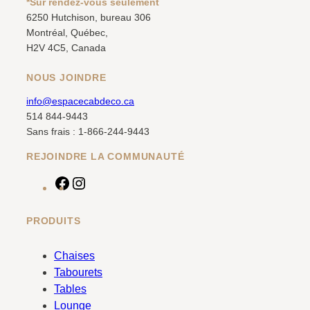
*Sur rendez-vous seulement
6250 Hutchison, bureau 306
Montréal, Québec,
H2V 4C5, Canada
NOUS JOINDRE
info@espacecabdeco.ca
514 844-9443
Sans frais : 1-866-244-9443
REJOINDRE LA COMMUNAUTÉ
F
I
a
n
c
s
PRODUITS
e
t
b
a
Chaises
o
g
Tabourets
o
r
Tables
k
a
Lounge