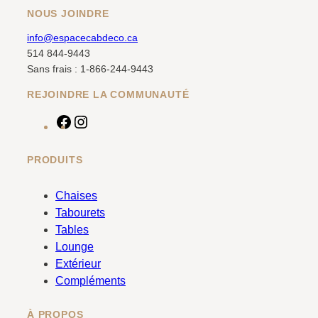
NOUS JOINDRE
info@espacecabdeco.ca
514 844-9443
Sans frais : 1-866-244-9443
REJOINDRE LA COMMUNAUTÉ
F
I
a
n
c
s
PRODUITS
e
t
b
a
Chaises
o
g
Tabourets
o
r
Tables
k
a
Lounge
m
Extérieur
Compléments
À PROPOS