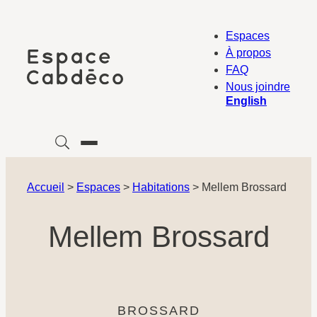
Aller
au
Espaces
contenu
À propos
FAQ
Nous joindre
English
Accueil
>
Espaces
>
Habitations
>
Mellem Brossard
Mellem Brossard
BROSSARD