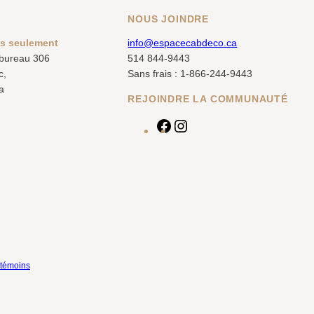
NOUS JOINDRE
us seulement
info@espacecabdeco.ca
 bureau 306
514 844-9443
c,
Sans frais : 1-866-244-9443
a
REJOINDRE LA COMMUNAUTÉ
F
I
a
n
c
s
e
t
b
a
o
g
o
r
k
a
m
 témoins