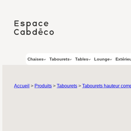
Aller
au
contenu
Chaises
Tabourets
Tables
Lounge
Extérie
Accueil
>
Produits
>
Tabourets
>
Tabourets hauteur comp