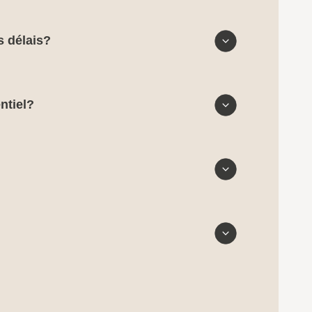
s délais?
ntiel?