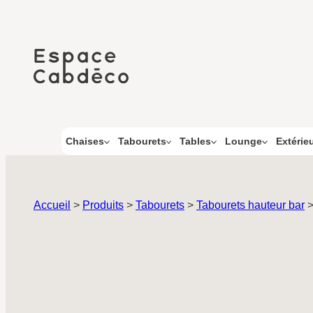
Aller
au
contenu
Chaises
Tabourets
Tables
Lounge
Extérie
Accueil
>
Produits
>
Tabourets
>
Tabourets hauteur bar