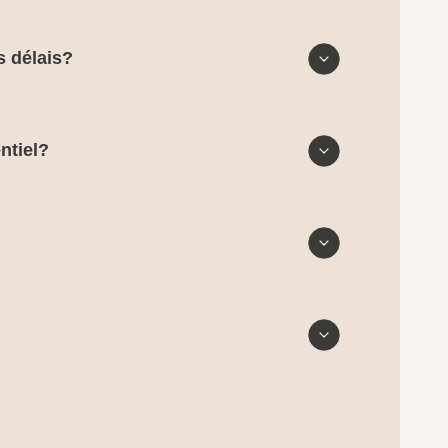
s délais?
ntiel?