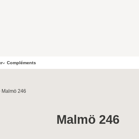
Compléments
ur
>
Malmö 246
Malmö 246