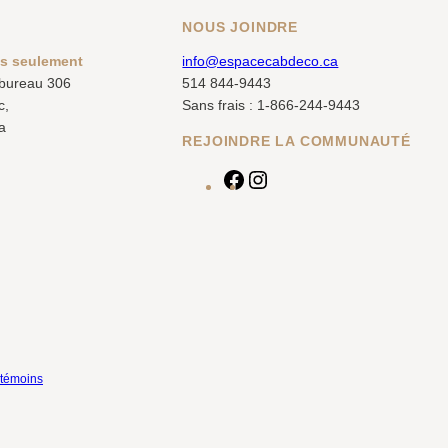
NOUS JOINDRE
us seulement
info@espacecabdeco.ca
 bureau 306
514 844-9443
c,
Sans frais : 1-866-244-9443
a
REJOINDRE LA COMMUNAUTÉ
F
I
a
n
c
s
e
t
b
a
o
g
o
r
k
a
m
 témoins