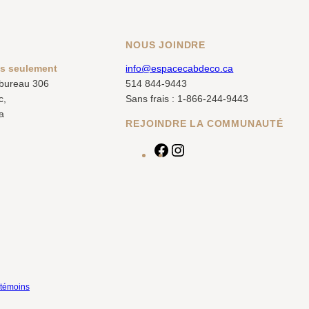
NOUS JOINDRE
us seulement
info@espacecabdeco.ca
 bureau 306
514 844-9443
c,
Sans frais : 1-866-244-9443
a
REJOINDRE LA COMMUNAUTÉ
F
I
a
n
c
s
e
t
b
a
o
g
o
r
k
a
m
 témoins