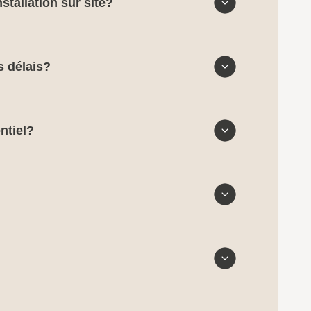
stallation sur site?
s délais?
ntiel?