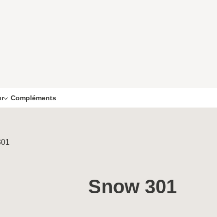
Compléments
ur
301
Snow 301