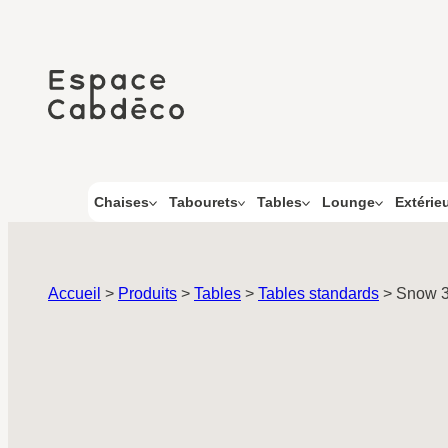
Aller
au
contenu
Chaises
Tabourets
Tables
Lounge
Extérie
Accueil
>
Produits
>
Tables
>
Tables standards
>
Snow 