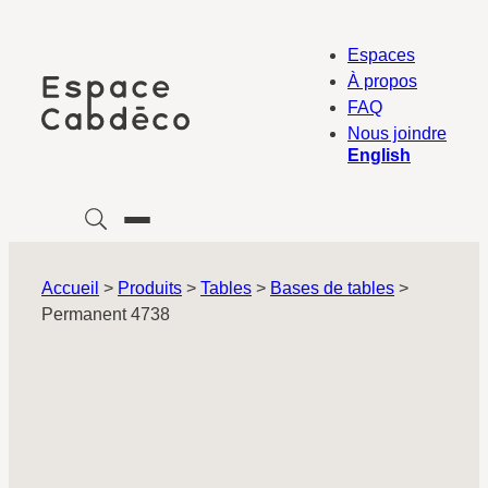
Aller
au
Espaces
contenu
À propos
FAQ
Nous joindre
English
Accueil
>
Produits
>
Tables
>
Bases de tables
>
Permanent 4738