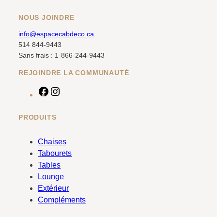
NOUS JOINDRE
info@espacecabdeco.ca
514 844-9443
Sans frais : 1-866-244-9443
REJOINDRE LA COMMUNAUTÉ
F
I
a
n
c
s
PRODUITS
e
t
b
a
Chaises
o
g
Tabourets
o
r
Tables
k
a
Lounge
m
Extérieur
Compléments