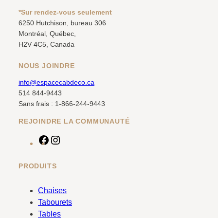
*Sur rendez-vous seulement
6250 Hutchison, bureau 306
Montréal, Québec,
H2V 4C5, Canada
NOUS JOINDRE
info@espacecabdeco.ca
514 844-9443
Sans frais : 1-866-244-9443
REJOINDRE LA COMMUNAUTÉ
F
I
a
n
c
s
PRODUITS
e
t
b
a
Chaises
o
g
Tabourets
o
r
Tables