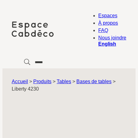
Aller
au
Espaces
contenu
À propos
FAQ
Nous joindre
English
Accueil
>
Produits
>
Tables
>
Bases de tables
>
Liberty 4230