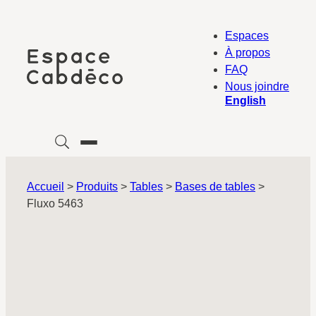
Aller
au
Espaces
contenu
À propos
FAQ
Nous joindre
English
Accueil
>
Produits
>
Tables
>
Bases de tables
>
Fluxo 5463