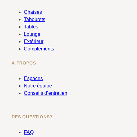
e
t
b
a
Chaises
o
g
Tabourets
o
r
Tables
k
a
Lounge
m
Extérieur
Compléments
À PROPOS
Espaces
Notre équipe
Conseils d’entretien
DES QUESTIONS?
FAQ