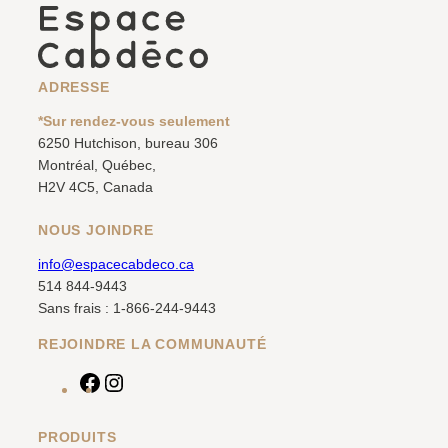
ADRESSE
*Sur rendez-vous seulement
6250 Hutchison, bureau 306
Montréal, Québec,
H2V 4C5, Canada
NOUS JOINDRE
info@espacecabdeco.ca
514 844-9443
Sans frais : 1-866-244-9443
REJOINDRE LA COMMUNAUTÉ
F
I
a
n
c
s
PRODUITS