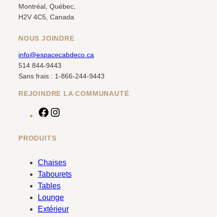
Montréal, Québec,
H2V 4C5, Canada
NOUS JOINDRE
info@espacecabdeco.ca
514 844-9443
Sans frais : 1-866-244-9443
REJOINDRE LA COMMUNAUTÉ
F
I
a
n
c
s
PRODUITS
e
t
b
a
Chaises
o
g
Tabourets
o
r
Tables
k
a
Lounge
m
Extérieur