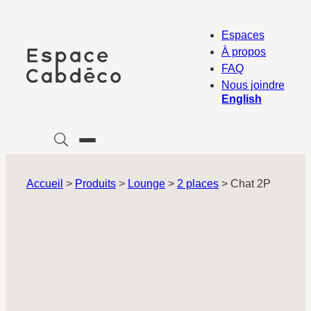
Aller
au
Espaces
contenu
À propos
FAQ
Nous joindre
English
Accueil
>
Produits
>
Lounge
>
2 places
>
Chat 2P