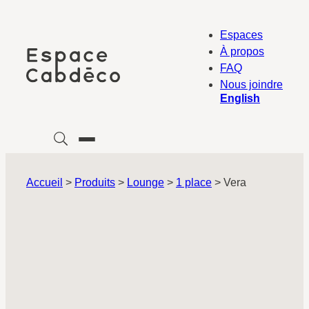
Aller
au
Espaces
contenu
À propos
FAQ
Nous joindre
English
Accueil
>
Produits
>
Lounge
>
1 place
>
Vera