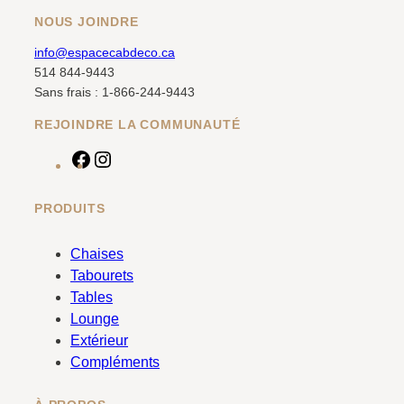
NOUS JOINDRE
info@espacecabdeco.ca
514 844-9443
Sans frais : 1-866-244-9443
REJOINDRE LA COMMUNAUTÉ
F
I
a
n
c
s
PRODUITS
e
t
b
a
Chaises
o
g
Tabourets
o
r
Tables
k
a
Lounge
m
Extérieur
Compléments