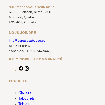
*Sur rendez-vous seulement
6250 Hutchison, bureau 306
Montréal, Québec,
H2V 4C5, Canada
NOUS JOINDRE
info@espacecabdeco.ca
514 844-9443
Sans frais : 1-866-244-9443
REJOINDRE LA COMMUNAUTÉ
F
I
a
n
c
s
PRODUITS
e
t
b
a
Chaises
o
g
Tabourets
o
r
Tables