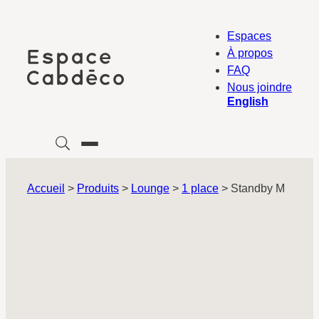
Aller
au
Espaces
contenu
À propos
FAQ
Nous joindre
English
Accueil
>
Produits
>
Lounge
>
1 place
>
Standby M