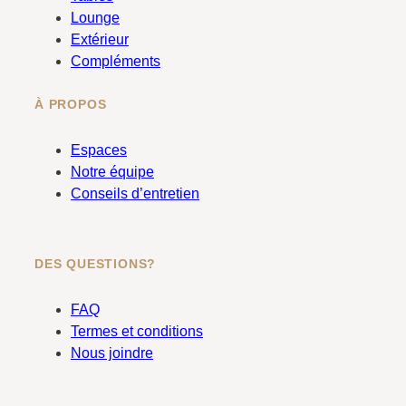
k
a
Lounge
m
Extérieur
Compléments
À PROPOS
Espaces
Notre équipe
Conseils d’entretien
DES QUESTIONS?
FAQ
Termes et conditions
Nous joindre