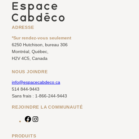
ADRESSE
*Sur rendez-vous seulement
6250 Hutchison, bureau 306
Montréal, Québec,
H2V 4C5, Canada
NOUS JOINDRE
info@espacecabdeco.ca
514 844-9443
Sans frais : 1-866-244-9443
REJOINDRE LA COMMUNAUTÉ
F
I
a
n
c
s
PRODUITS