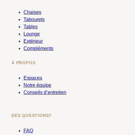
e
t
b
a
Chaises
o
g
Tabourets
o
r
Tables
k
a
Lounge
m
Extérieur
Compléments
À PROPOS
Espaces
Notre équipe
Conseils d’entretien
DES QUESTIONS?
FAQ