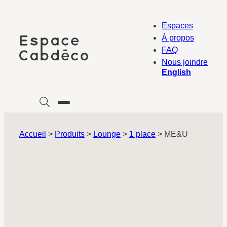
Aller
au
Espaces
contenu
À propos
FAQ
Nous joindre
English
Accueil
>
Produits
>
Lounge
>
1 place
>
ME&U