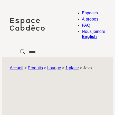
Aller
au
Espaces
contenu
À propos
FAQ
Nous joindre
English
Accueil
>
Produits
>
Lounge
>
1 place
>
Java