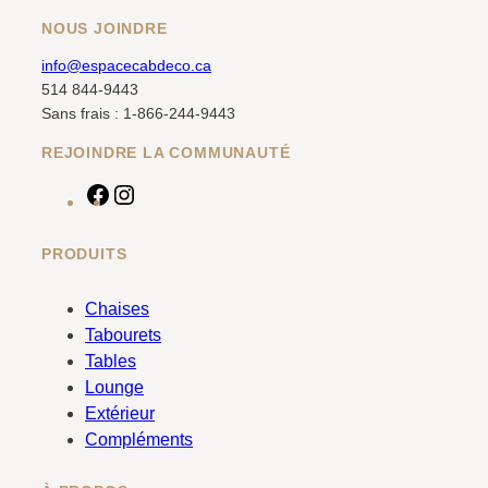
NOUS JOINDRE
info@espacecabdeco.ca
514 844-9443
Sans frais : 1-866-244-9443
REJOINDRE LA COMMUNAUTÉ
F
I
a
n
c
s
PRODUITS
e
t
b
a
Chaises
o
g
Tabourets
o
r
Tables
k
a
Lounge
m
Extérieur
Compléments