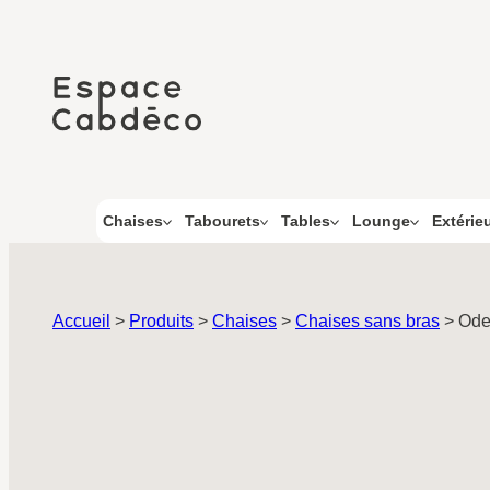
Aller
au
contenu
Chaises
Tabourets
Tables
Lounge
Extérie
Accueil
>
Produits
>
Chaises
>
Chaises sans bras
>
Ode