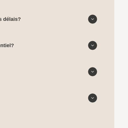
s délais?
ntiel?