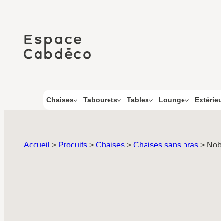
Aller
au
contenu
Chaises
Tabourets
Tables
Lounge
Extérie
Accueil
>
Produits
>
Chaises
>
Chaises sans bras
>
Nob