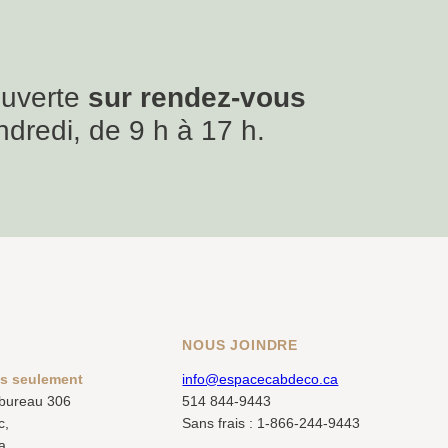
ouverte
sur rendez-vous
ndredi, de 9 h à 17 h.
NOUS JOINDRE
us seulement
info@espacecabdeco.ca
 bureau 306
514 844-9443
c,
Sans frais : 1-866-244-9443
a