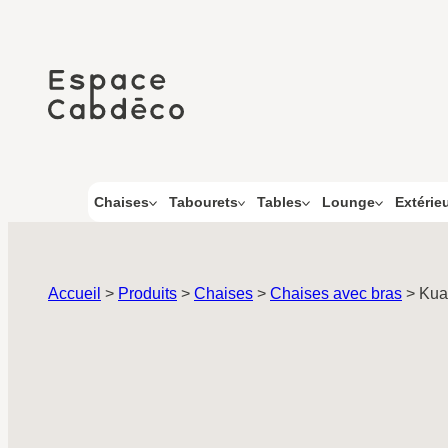
Aller
au
contenu
Chaises
Tabourets
Tables
Lounge
Extérie
Accueil
>
Produits
>
Chaises
>
Chaises avec bras
>
Kua