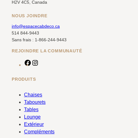
H2V 4C5, Canada
NOUS JOINDRE
info@espacecabdeco.ca
514 844-9443
Sans frais : 1-866-244-9443
REJOINDRE LA COMMUNAUTÉ
F
I
a
n
c
s
PRODUITS
e
t
b
a
Chaises
o
g
Tabourets
o
r
Tables
k
a
Lounge
m
Extérieur
Compléments