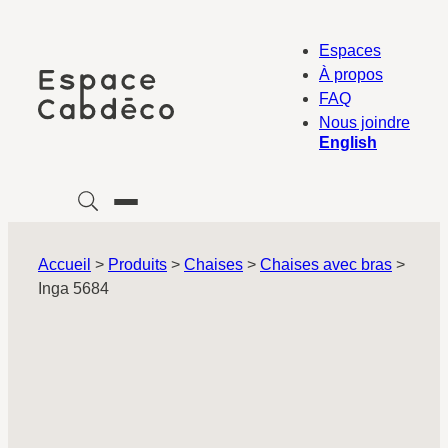
Aller
au
Espaces
contenu
À propos
FAQ
Nous joindre
English
Accueil
>
Produits
>
Chaises
>
Chaises avec bras
>
Inga 5684