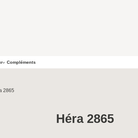
Compléments
ur
a 2865
Héra 2865