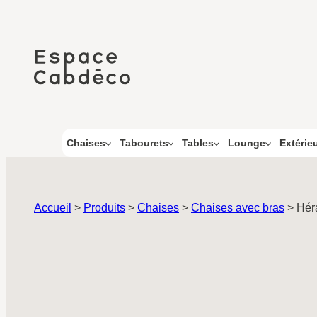
Aller
au
contenu
Chaises
Tabourets
Tables
Lounge
Extérie
Accueil
>
Produits
>
Chaises
>
Chaises avec bras
>
Hér