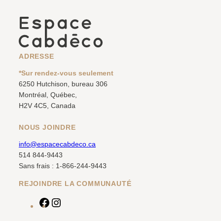
ADRESSE
*Sur rendez-vous seulement
6250 Hutchison, bureau 306
Montréal, Québec,
H2V 4C5, Canada
NOUS JOINDRE
info@espacecabdeco.ca
514 844-9443
Sans frais : 1-866-244-9443
REJOINDRE LA COMMUNAUTÉ
F
I
a
n