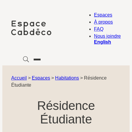
Aller
au
Espaces
contenu
À propos
FAQ
Nous joindre
English
Accueil
>
Espaces
>
Habitations
>
Résidence
Étudiante
Résidence
Étudiante