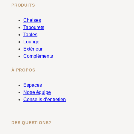
c
s
PRODUITS
e
t
b
a
Chaises
o
g
Tabourets
o
r
Tables
k
a
Lounge
m
Extérieur
Compléments
À PROPOS
Espaces
Notre équipe
Conseils d’entretien
DES QUESTIONS?